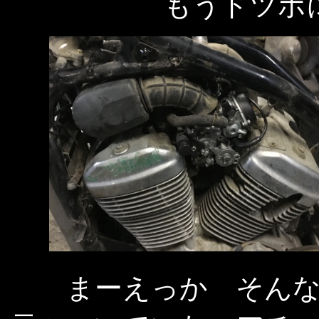
もうドツボ
まーえっか そん