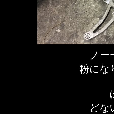
ノー
粉にな
どな